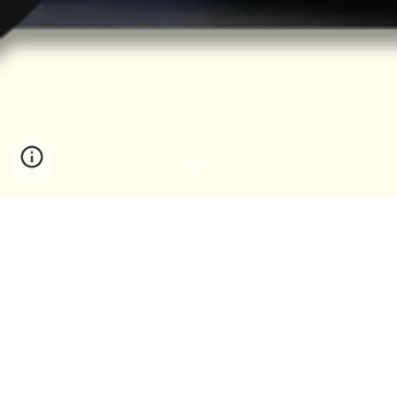
Nos projets
Créée en
2019
, l'association
Formul’UT
a pour objectif de
concevoir
et fabriquer une monoplace de course
afin de participer aux compétitions de